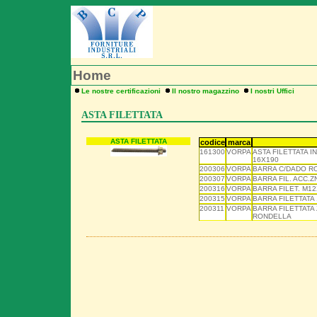
Home
Le nostre certificazioni
Il nostro magazzino
I nostri Uffici
ASTA FILETTATA
ASTA FILETTATA
codice
marca
161300
VORPA
ASTA FILETTATA I
16X190
200306
VORPA
BARRA C/DADO R
200307
VORPA
BARRA FIL. ACC.
200316
VORPA
BARRA FILET. M12
200315
VORPA
BARRA FILETTATA
200311
VORPA
BARRA FILETTATA 
RONDELLA